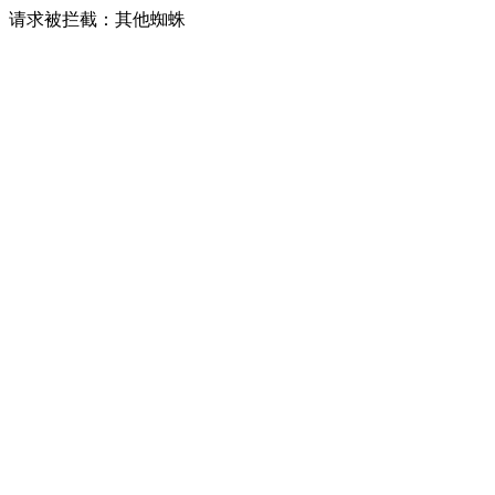
请求被拦截：其他蜘蛛