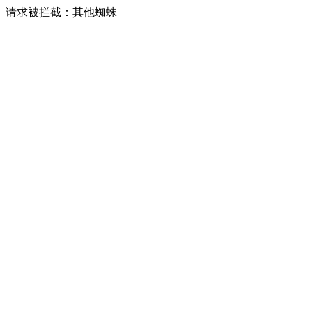
请求被拦截：其他蜘蛛