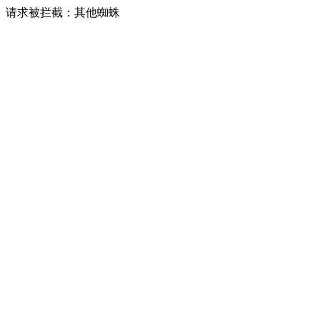
请求被拦截：其他蜘蛛