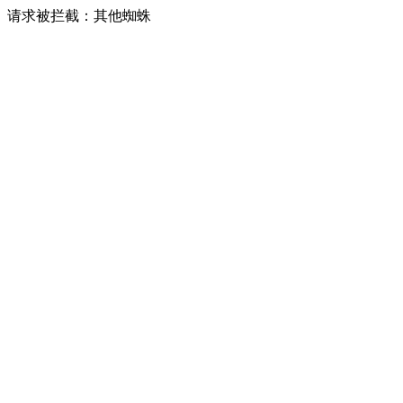
请求被拦截：其他蜘蛛