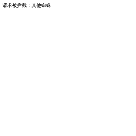
请求被拦截：其他蜘蛛