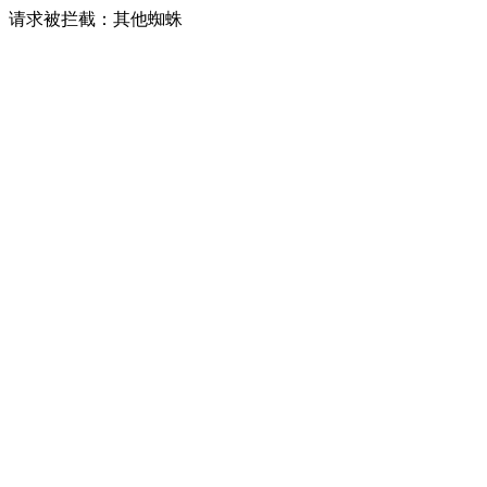
请求被拦截：其他蜘蛛