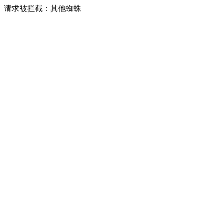
请求被拦截：其他蜘蛛