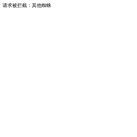
请求被拦截：其他蜘蛛