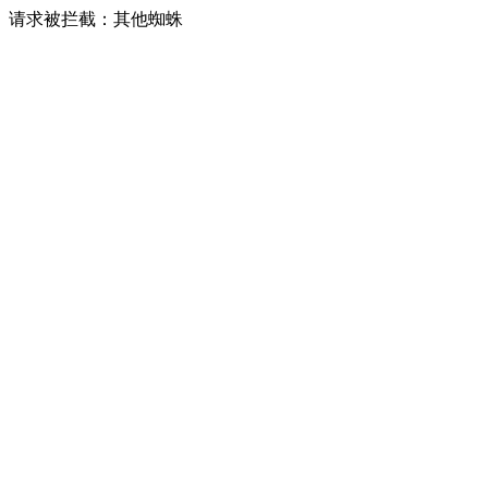
请求被拦截：其他蜘蛛