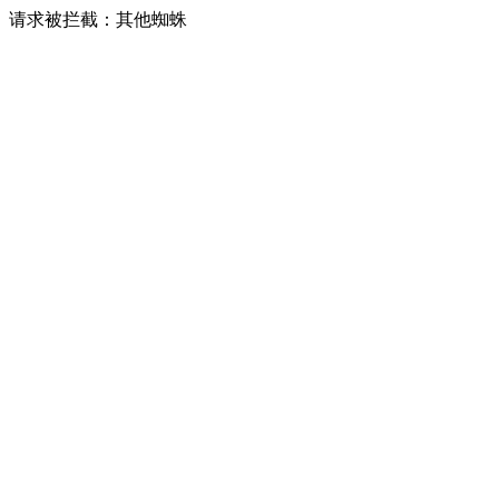
请求被拦截：其他蜘蛛