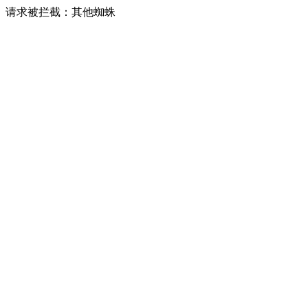
请求被拦截：其他蜘蛛