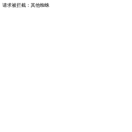
请求被拦截：其他蜘蛛