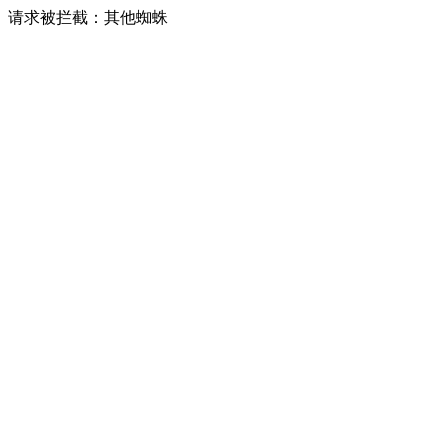
请求被拦截：其他蜘蛛