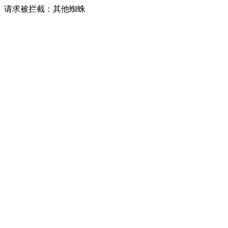
请求被拦截：其他蜘蛛