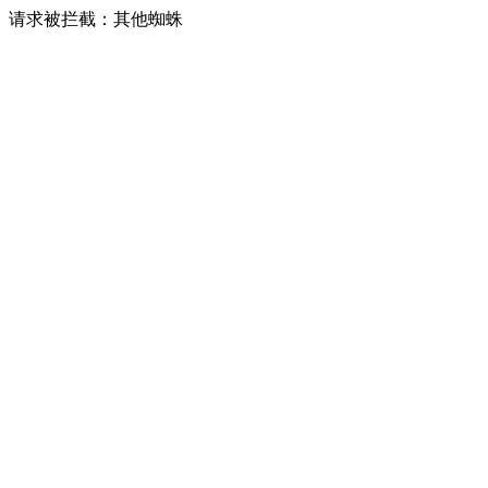
请求被拦截：其他蜘蛛