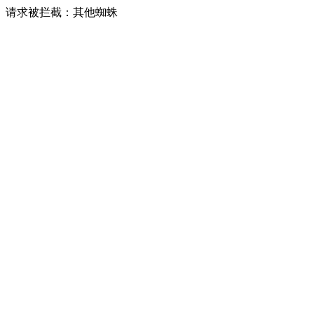
请求被拦截：其他蜘蛛