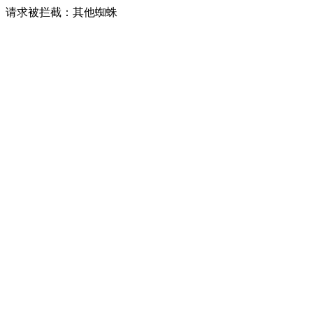
请求被拦截：其他蜘蛛