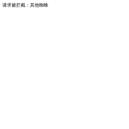
请求被拦截：其他蜘蛛