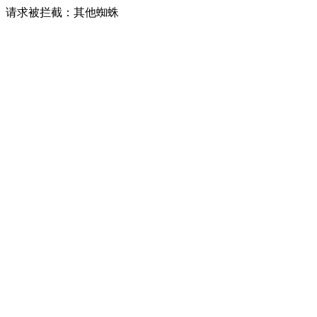
请求被拦截：其他蜘蛛