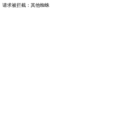
请求被拦截：其他蜘蛛