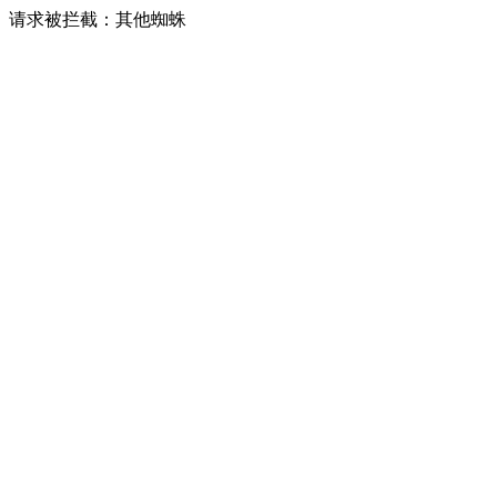
请求被拦截：其他蜘蛛