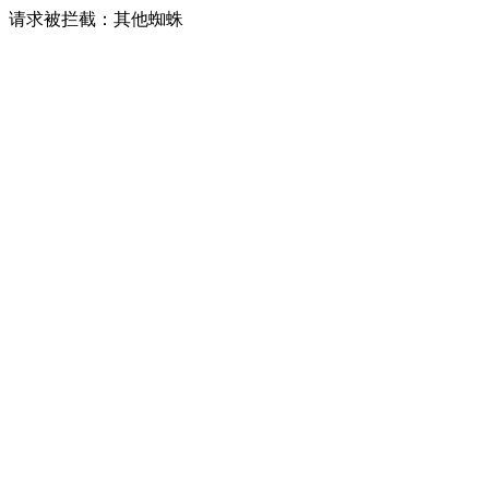
请求被拦截：其他蜘蛛